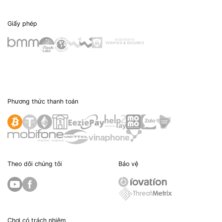
Giấy phép
Phương thức thanh toán
Theo dõi chúng tôi
Bảo vệ
Chơi có trách nhiệm