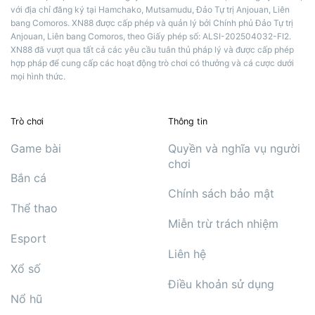
với địa chỉ đăng ký tại Hamchako, Mutsamudu, Đảo Tự trị Anjouan, Liên
bang Comoros. XN88 được cấp phép và quản lý bởi Chính phủ Đảo Tự trị
Anjouan, Liên bang Comoros, theo Giấy phép số: ALSI-202504032-FI2.
XN88 đã vượt qua tất cả các yêu cầu tuân thủ pháp lý và được cấp phép
hợp pháp để cung cấp các hoạt động trò chơi có thưởng và cá cược dưới
mọi hình thức.
Trò chơi
Thông tin
Game bài
Quyền và nghĩa vụ người
chơi
Bắn cá
Chính sách bảo mật
Thể thao
Miễn trừ trách nhiệm
Esport
Liên hệ
Xổ số
Điều khoản sử dụng
Nổ hũ