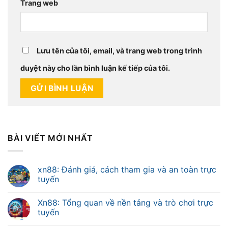
Trang web
Lưu tên của tôi, email, và trang web trong trình
duyệt này cho lần bình luận kế tiếp của tôi.
BÀI VIẾT MỚI NHẤT
xn88: Đánh giá, cách tham gia và an toàn trực
tuyến
Xn88: Tổng quan về nền tảng và trò chơi trực
tuyến