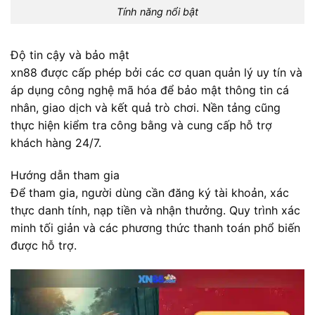
Tính năng nổi bật
Độ tin cậy và bảo mật
xn88 được cấp phép bởi các cơ quan quản lý uy tín và
áp dụng công nghệ mã hóa để bảo mật thông tin cá
nhân, giao dịch và kết quả trò chơi. Nền tảng cũng
thực hiện kiểm tra công bằng và cung cấp hỗ trợ
khách hàng 24/7.
Hướng dẫn tham gia
Để tham gia, người dùng cần đăng ký tài khoản, xác
thực danh tính, nạp tiền và nhận thưởng. Quy trình xác
minh tối giản và các phương thức thanh toán phổ biến
được hỗ trợ.