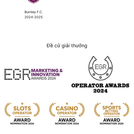
Burnley F.C.
2024-2025
Đề cử giải thưởng