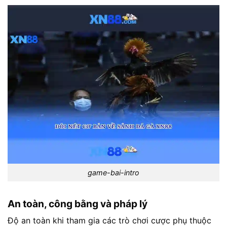
game-bai-intro
An toàn, công bằng và pháp lý
Độ an toàn khi tham gia các trò chơi cược phụ thuộc