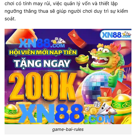
chơi có tính may rủi, việc quản lý vốn và thiết lập
ngưỡng thắng thua sẽ giúp người chơi duy trì sự kiểm
soát.
game-bai-rules