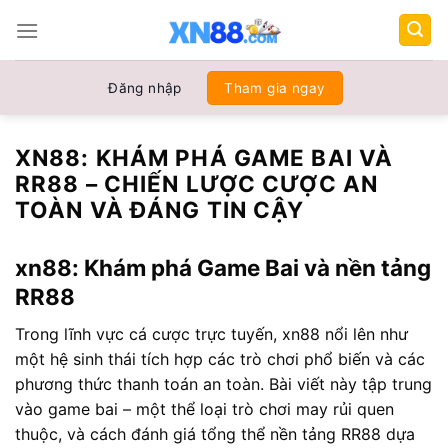
Chuyển
đến
nội
dung
Đăng nhập
Tham gia ngay
XN88: KHÁM PHÁ GAME BAI VÀ
RR88 – CHIẾN LƯỢC CƯỢC AN
TOÀN VÀ ĐÁNG TIN CẬY
xn88: Khám phá Game Bai và nền tảng
RR88
Trong lĩnh vực cá cược trực tuyến, xn88 nổi lên như
một hệ sinh thái tích hợp các trò chơi phổ biến và các
phương thức thanh toán an toàn. Bài viết này tập trung
vào game bai – một thể loại trò chơi may rủi quen
thuộc, và cách đánh giá tổng thể nền tảng RR88 dựa