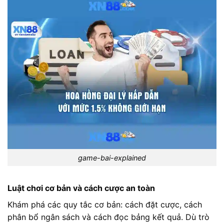
game-bai-explained
Luật chơi cơ bản và cách cược an toàn
Khám phá các quy tắc cơ bản: cách đặt cược, cách
phân bổ ngân sách và cách đọc bảng kết quả. Dù trò