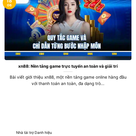
18
06
xn88: Nền tảng game trực tuyến an toàn và giải trí
Bài viết giới thiệu xn88, một nền tảng game online hàng đầu
với thanh toán an toàn, đa dạng trò...
Nhà tài trợ Danh hiệu