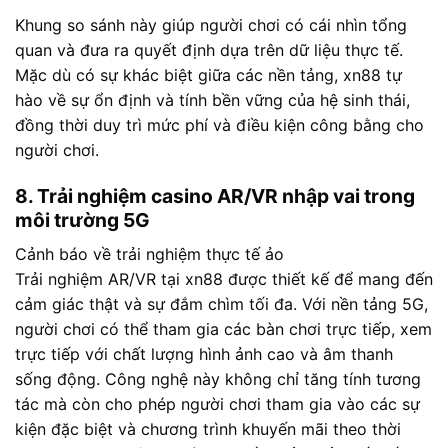
Khung so sánh này giúp người chơi có cái nhìn tổng
quan và đưa ra quyết định dựa trên dữ liệu thực tế.
Mặc dù có sự khác biệt giữa các nền tảng, xn88 tự
hào về sự ổn định và tính bền vững của hệ sinh thái,
đồng thời duy trì mức phí và điều kiện công bằng cho
người chơi.
8. Trải nghiệm casino AR/VR nhập vai trong
môi trường 5G
Cảnh báo về trải nghiệm thực tế ảo
Trải nghiệm AR/VR tại xn88 được thiết kế để mang đến
cảm giác thật và sự đắm chìm tối đa. Với nền tảng 5G,
người chơi có thể tham gia các bàn chơi trực tiếp, xem
trực tiếp với chất lượng hình ảnh cao và âm thanh
sống động. Công nghệ này không chỉ tăng tính tương
tác mà còn cho phép người chơi tham gia vào các sự
kiện đặc biệt và chương trình khuyến mãi theo thời