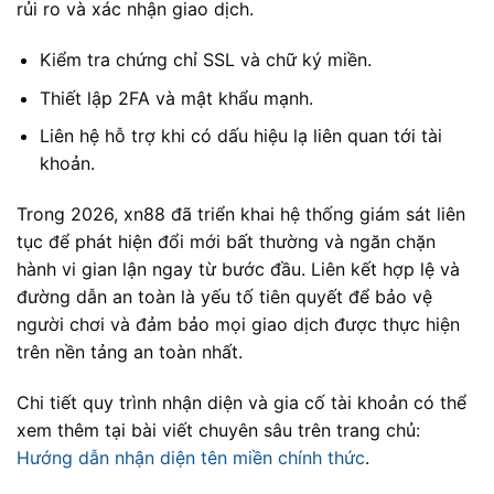
rủi ro và xác nhận giao dịch.
Kiểm tra chứng chỉ SSL và chữ ký miền.
Thiết lập 2FA và mật khẩu mạnh.
Liên hệ hỗ trợ khi có dấu hiệu lạ liên quan tới tài
khoản.
Trong 2026, xn88 đã triển khai hệ thống giám sát liên
tục để phát hiện đổi mới bất thường và ngăn chặn
hành vi gian lận ngay từ bước đầu. Liên kết hợp lệ và
đường dẫn an toàn là yếu tố tiên quyết để bảo vệ
người chơi và đảm bảo mọi giao dịch được thực hiện
trên nền tảng an toàn nhất.
Chi tiết quy trình nhận diện và gia cố tài khoản có thể
xem thêm tại bài viết chuyên sâu trên trang chủ:
Hướng dẫn nhận diện tên miền chính thức
.