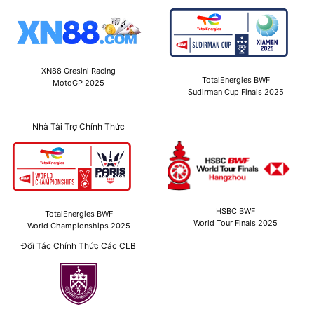
XN88 Gresini Racing
TotalEnergies BWF
MotoGP 2025
Sudirman Cup Finals 2025
Nhà Tài Trợ Chính Thức
HSBC BWF
TotalEnergies BWF
World Tour Finals 2025
World Championships 2025
Đối Tác Chính Thức Các CLB