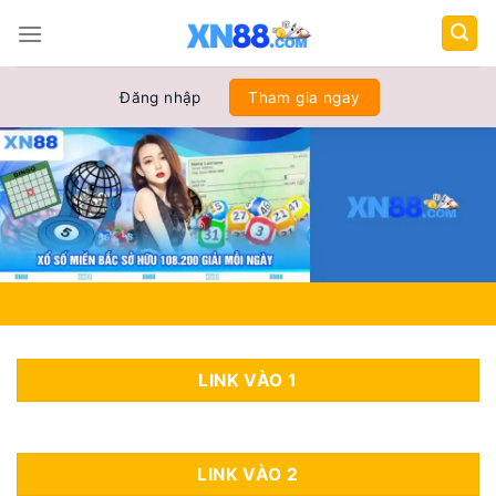
Chuyển
đến
nội
dung
Đăng nhập
Tham gia ngay
LINK VÀO 1
LINK VÀO 2