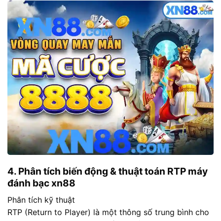
4. Phân tích biến động & thuật toán RTP máy
đánh bạc xn88
Phân tích kỹ thuật
RTP (Return to Player) là một thông số trung bình cho