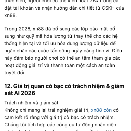
thực hiện, người chơi có thể kích hoạt 2FA trong cài
đặt tài khoản và nhận hướng dẫn chi tiết từ CSKH của
xn88.
Trong 2026, xn88 đã bổ sung các lớp bảo mật bổ
sung như quỹ mã hóa lượng tử thay thế cho các hệ
thống hiện tại và tối ưu hóa dung lượng dữ liệu để
ngăn chặn các cuộc tấn công ngày càng tinh vi. Điều
này đảm bảo người chơi có thể an tâm tham gia các
hoạt động giải trí và thanh toán một cách an toàn
tuyệt đối.
12. Giá trị quan cờ bạc có trách nhiệm & giám
sát AI 2026
Trách nhiệm và giám sát
Không chỉ mang lại trải nghiệm giải trí,
xn88 còn
có
cam kết rõ ràng với giá trị cờ bạc có trách nhiệm.
Chúng tôi tích hợp các công cụ tự động nhận diện