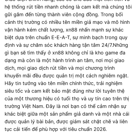
hệ thống rút tiền nhanh chóng là cam kết mà chúng tôi
gữi gắm đến từng thành viên cộng đồng. Trong bối
cảnh thị trường có nhiều tên miền giả mạo và mô hình
vận hành kém chất lượng, xn88 nhấn mạnh sự khác
biệt dựa trên chuẩn E-E-A-T, sự minh bạch trong quy
định và sự chăm sóc khách hàng tận tâm 24/7.Những
gì bạn sẽ tìm thấy ở xn88 không chỉ là kho game đa
dạng mà còn là một hành trình an tâm, nơi mọi giao
dịch, mọi giao dịch rút tiền và mọi chương trình
khuyến mãi đều được quản trị một cách nghiêm ngặt.
Hãy tin tưởng vào tên miền chính thức, trải nghiệm
siêu tốc và cam kết bảo mật đúng như lời tuyên thệ
của một thương hiệu có tuổi thọ và uy tín cao trên thị
trường Việt Nam. Đây là nơi bạn có thể cảm nhận sự
khác biệt giữa một sản phẩm giả danh và một nhà cái
được quản lý bài bản, được giám sát chặt chẽ và liên
tục cải tiến để phù hợp với tiêu chuẩn 2026.