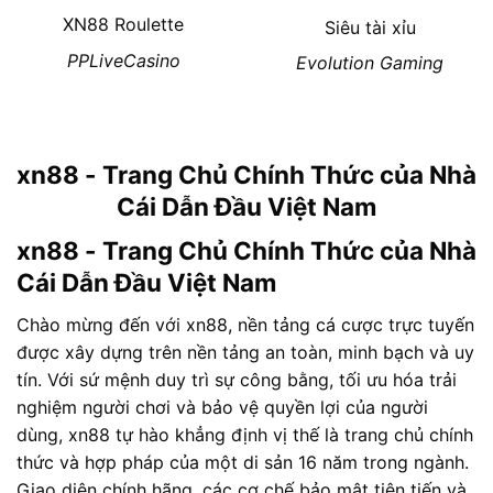
XN88 Roulette
Siêu tài xỉu
PPLiveCasino
Evolution Gaming
xn88 - Trang Chủ Chính Thức của Nhà
Cái Dẫn Đầu Việt Nam
xn88 - Trang Chủ Chính Thức của Nhà
Cái Dẫn Đầu Việt Nam
Chào mừng đến với xn88, nền tảng cá cược trực tuyến
được xây dựng trên nền tảng an toàn, minh bạch và uy
tín. Với sứ mệnh duy trì sự công bằng, tối ưu hóa trải
nghiệm người chơi và bảo vệ quyền lợi của người
dùng, xn88 tự hào khẳng định vị thế là trang chủ chính
thức và hợp pháp của một di sản 16 năm trong ngành.
Giao diện chính hãng, các cơ chế bảo mật tiên tiến và