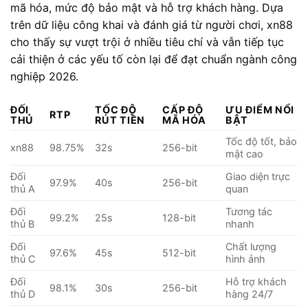
mã hóa, mức độ bảo mật và hỗ trợ khách hàng. Dựa
trên dữ liệu công khai và đánh giá từ người chơi, xn88
cho thấy sự vượt trội ở nhiều tiêu chí và vẫn tiếp tục
cải thiện ở các yếu tố còn lại để đạt chuẩn ngành công
nghiệp 2026.
ĐỐI
TỐC ĐỘ
CẤP ĐỘ
ƯU ĐIỂM NỔI
RTP
THỦ
RÚT TIỀN
MÃ HÓA
BẬT
Tốc độ tốt, bảo
xn88
98.75%
32s
256-bit
mật cao
Đối
Giao diện trực
97.9%
40s
256-bit
thủ A
quan
Đối
Tương tác
99.2%
25s
128-bit
thủ B
nhanh
Đối
Chất lượng
97.6%
45s
512-bit
thủ C
hình ảnh
Đối
Hỗ trợ khách
98.1%
30s
256-bit
thủ D
hàng 24/7