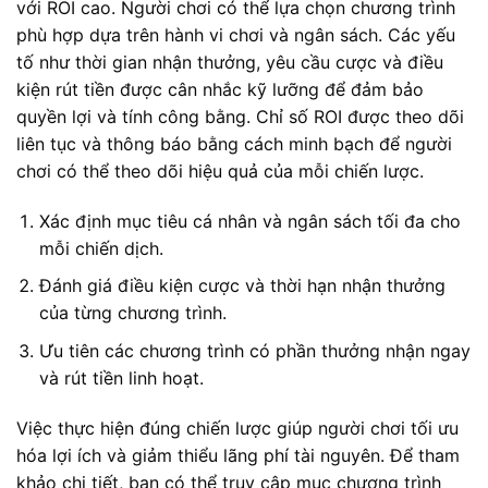
với ROI cao. Người chơi có thể lựa chọn chương trình
phù hợp dựa trên hành vi chơi và ngân sách. Các yếu
tố như thời gian nhận thưởng, yêu cầu cược và điều
kiện rút tiền được cân nhắc kỹ lưỡng để đảm bảo
quyền lợi và tính công bằng. Chỉ số ROI được theo dõi
liên tục và thông báo bằng cách minh bạch để người
chơi có thể theo dõi hiệu quả của mỗi chiến lược.
Xác định mục tiêu cá nhân và ngân sách tối đa cho
mỗi chiến dịch.
Đánh giá điều kiện cược và thời hạn nhận thưởng
của từng chương trình.
Ưu tiên các chương trình có phần thưởng nhận ngay
và rút tiền linh hoạt.
Việc thực hiện đúng chiến lược giúp người chơi tối ưu
hóa lợi ích và giảm thiểu lãng phí tài nguyên. Để tham
khảo chi tiết, bạn có thể truy cập mục chương trình