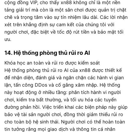
cộng đồng VIP, cho thấy xn88 không chỉ là một nền
tảng giải trí mà còn là một sân chơi được quản trị chặt
chẽ và trọng tâm vào sự tín nhiệm lâu dài. Các lời nhận
xét trên khẳng định sự cam kết của chúng tôi với
người chơi, đặc biệt về tốc độ rút tiền và bảo mật tối
ưu.
14. Hệ thống phòng thủ rủi ro AI
Khóa học an toàn và rủi ro được kiểm soát
Hệ thống phòng thủ rủi ro AI của xn88 được thiết kế
để nhận diện, đánh giá và ngăn chặn các hành vi gian
lận, tấn công DDos và cố gắng xâm nhập. Hệ thống
này hoạt động ở nhiều tầng: phân tích hành vi người
chơi, kiểm tra bất thường, và tối ưu hóa các tuyến
đường phản hồi. Việc triển khai các biện pháp này giúp
bảo vệ tài sản người chơi, đồng thời giảm thiểu rủi ro
cho toàn bộ hệ sinh thái. Người chơi có thể hoàn toàn
tin tưởng rằng mọi giao dịch và thông tin cá nhân