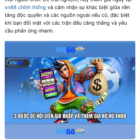
xn88 chính thống
và cảm nhận sự khác biệt giữa nền
tảng độc quyền và các nguồn ngoài nếu có, đặc biệt
khi bạn đối mặt với các trận đấu căng thẳng và yêu
cầu phản ứng nhanh.