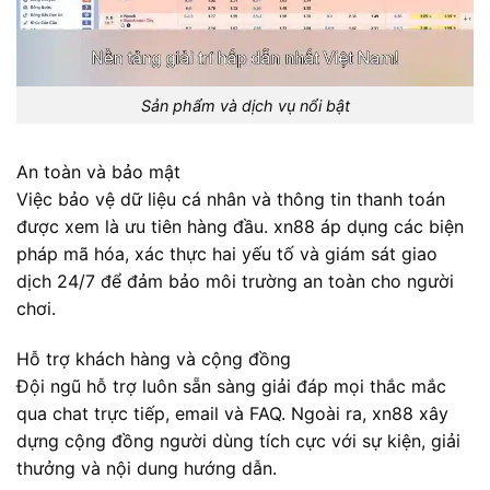
Sản phẩm và dịch vụ nổi bật
An toàn và bảo mật
Việc bảo vệ dữ liệu cá nhân và thông tin thanh toán
được xem là ưu tiên hàng đầu. xn88 áp dụng các biện
pháp mã hóa, xác thực hai yếu tố và giám sát giao
dịch 24/7 để đảm bảo môi trường an toàn cho người
chơi.
Hỗ trợ khách hàng và cộng đồng
Đội ngũ hỗ trợ luôn sẵn sàng giải đáp mọi thắc mắc
qua chat trực tiếp, email và FAQ. Ngoài ra, xn88 xây
dựng cộng đồng người dùng tích cực với sự kiện, giải
thưởng và nội dung hướng dẫn.