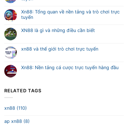
Xn88: Tổng quan về nền tảng và trò chơi trực
tuyến
XN88 là gì và những điều cần biết
xn88 và thế giới trò chơi trực tuyến
Xn88: Nền tảng cá cược trực tuyến hàng đầu
RELATED TAGS
xn88 (110)
ap xn88 (8)