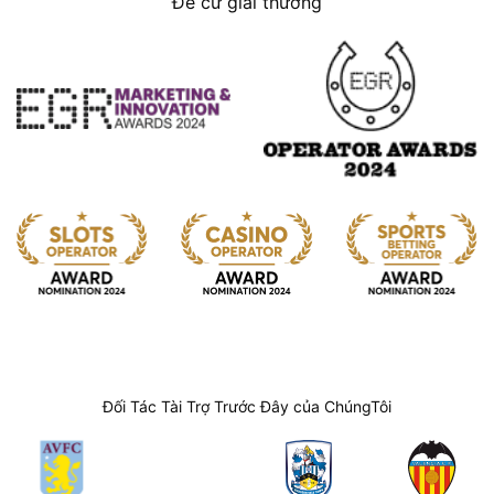
Đề cử giải thưởng
Đối Tác Tài Trợ Trước Đây của ChúngTôi