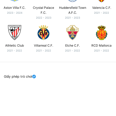
Aston Villa F.C.
Crystal Palace
Huddersfield Town
Valencia C.F.
F.C.
A.F.C.
2023 - 2024
2021 - 2022
2022 - 2023
2021 - 2023
Athletic Club
Villarreal C.F.
Elche C.F.
RCD Mallorca
2021 - 2022
2021 - 2022
2021 - 2022
2021 - 2022
Giấy phép trò chơi