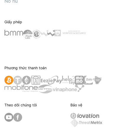
Nổ hũ
Giấy phép
Phương thức thanh toán
Theo dõi chúng tôi
Bảo vệ