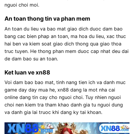
nguoi choi moi.
An toan thong tin va phan mem
An toan du lieu va bao mat giao dich duoc dam bao
bang cac bien phap an toan, ma hoa du lieu, xac thuc
hai ben va kiem soat giao dich thong qua giao thoa
truc tuyen. He thong phan mem duoc cap nhat deu dai
de dam bao su an toan.
Ket luan ve xn88
Voi dam bao bao mat, tinh nang tien ich va danh muc
game day day mua he, xn88 dang la mot nha cai
online dang tin cay cho nguoi choi. Tuy nhien nguoi
choi nen kiem tra tham khao danh gia tu nguoi dung
va danh gia lai truoc khi dang ky tai khoan.