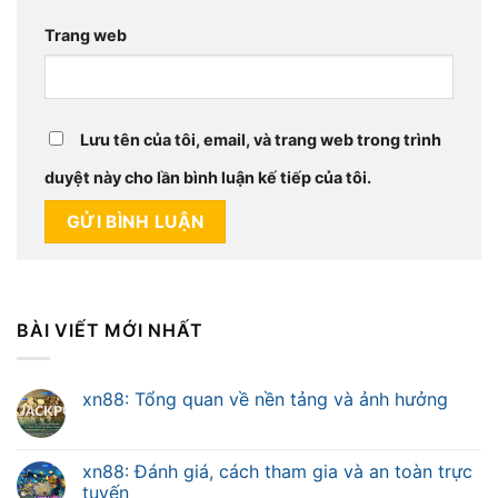
Trang web
Lưu tên của tôi, email, và trang web trong trình
duyệt này cho lần bình luận kế tiếp của tôi.
BÀI VIẾT MỚI NHẤT
xn88: Tổng quan về nền tảng và ảnh hưởng
xn88: Đánh giá, cách tham gia và an toàn trực
tuyến