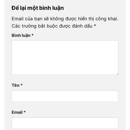
Để lại một bình luận
Email của bạn sẽ không được hiển thị công khai.
Các trường bắt buộc được đánh dấu
*
Bình luận
*
Tên
*
Email
*