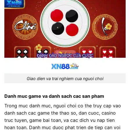
Giao dien va trai nghiem cua nguoi choi
Danh muc game va danh sach cac san pham
Trong muc danh muc, nguoi choi co the truy cap vao
danh sach cac game the thao so, dan cuoc, casino
truc tuyen, game bai toan, va cac dich vu nap tien
hoan toan. Danh muc duoc phat trien de tiep can voi