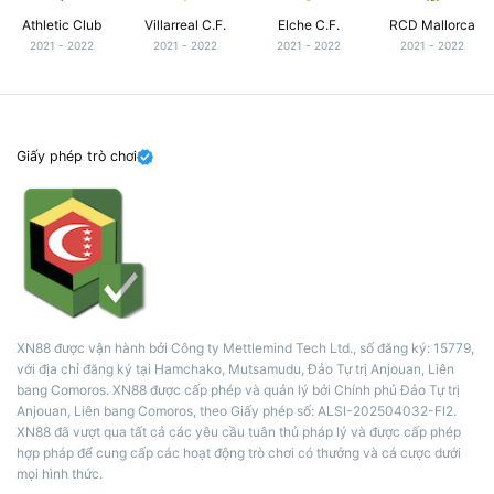
Athletic Club
Villarreal C.F.
Elche C.F.
RCD Mallorca
2021 - 2022
2021 - 2022
2021 - 2022
2021 - 2022
Giấy phép trò chơi
XN88 được vận hành bởi Công ty Mettlemind Tech Ltd., số đăng ký: 15779,
với địa chỉ đăng ký tại Hamchako, Mutsamudu, Đảo Tự trị Anjouan, Liên
bang Comoros. XN88 được cấp phép và quản lý bởi Chính phủ Đảo Tự trị
Anjouan, Liên bang Comoros, theo Giấy phép số: ALSI-202504032-FI2.
XN88 đã vượt qua tất cả các yêu cầu tuân thủ pháp lý và được cấp phép
hợp pháp để cung cấp các hoạt động trò chơi có thưởng và cá cược dưới
mọi hình thức.