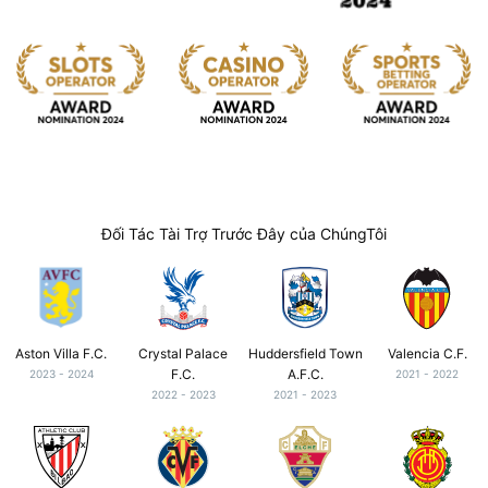
Đối Tác Tài Trợ Trước Đây của ChúngTôi
Aston Villa F.C.
Crystal Palace
Huddersfield Town
Valencia C.F.
F.C.
A.F.C.
2023 - 2024
2021 - 2022
2022 - 2023
2021 - 2023