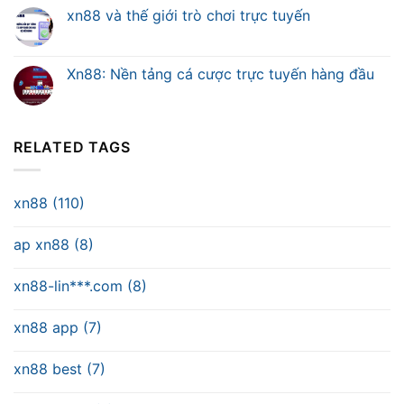
xn88 và thế giới trò chơi trực tuyến
Xn88: Nền tảng cá cược trực tuyến hàng đầu
RELATED TAGS
xn88 (110)
ap xn88 (8)
xn88-lin***.com (8)
xn88 app (7)
xn88 best (7)