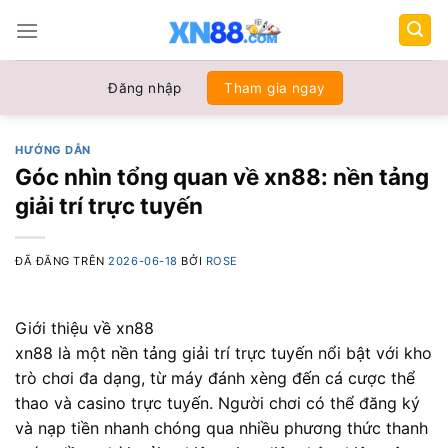
Chuyển
đến
nội
dung
Đăng nhập
Tham gia ngay
HƯỚNG DẪN
Góc nhìn tổng quan về xn88: nền tảng
giải trí trực tuyến
ĐÃ ĐĂNG TRÊN
2026-06-18
BỞI
ROSE
Giới thiệu về xn88
xn88 là một nền tảng giải trí trực tuyến nổi bật với kho
trò chơi đa dạng, từ máy đánh xèng đến cá cược thể
thao và casino trực tuyến. Người chơi có thể đăng ký
và nạp tiền nhanh chóng qua nhiều phương thức thanh