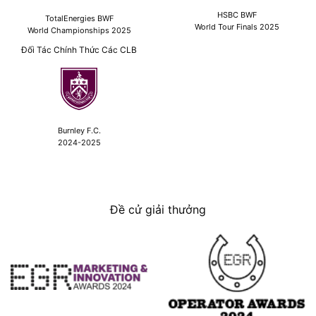
HSBC BWF
TotalEnergies BWF
World Tour Finals 2025
World Championships 2025
Đối Tác Chính Thức Các CLB
Burnley F.C.
2024-2025
Đề cử giải thưởng