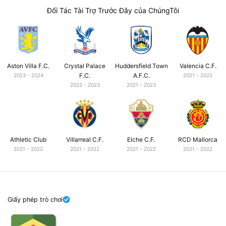
Đối Tác Tài Trợ Trước Đây của ChúngTôi
Aston Villa F.C.
Crystal Palace
Huddersfield Town
Valencia C.F.
F.C.
A.F.C.
2023 - 2024
2021 - 2022
2022 - 2023
2021 - 2023
Athletic Club
Villarreal C.F.
Elche C.F.
RCD Mallorca
2021 - 2022
2021 - 2022
2021 - 2022
2021 - 2022
Giấy phép trò chơi