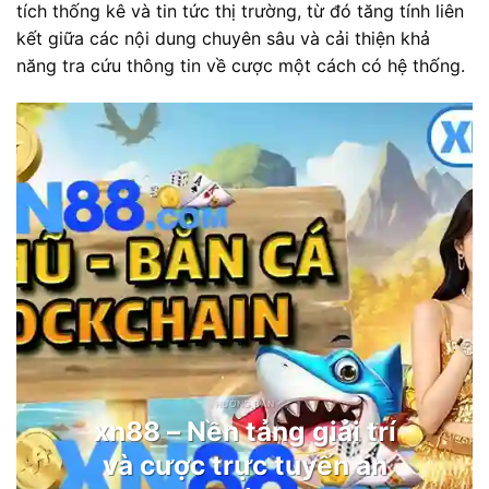
tích thống kê và tin tức thị trường, từ đó tăng tính liên
kết giữa các nội dung chuyên sâu và cải thiện khả
năng tra cứu thông tin về cược một cách có hệ thống.
HƯỚNG DẪN
xn88 – Nền tảng giải trí
và cược trực tuyến an