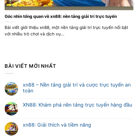
Góc nhìn tổng quan về xn88: nền tảng giải trí trực tuyến
Bài viết giới thiệu xn88, một nền tảng giải trí trực tuyến nổi bật
với nhiều trò chơi và dịch vụ...
BÀI VIẾT MỚI NHẤT
xn88 – Nền tảng giải trí và cược trực tuyến an
toàn
XN88: Khám phá nền tảng trực tuyến hàng đầu
xn88: Giải thích và tiềm năng