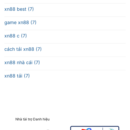
xn88 best (7)
game xn88 (7)
xn88 c (7)
cách tải xn88 (7)
xn88 nhà cái (7)
xn88 tải (7)
Nhà tài trợ Danh hiệu