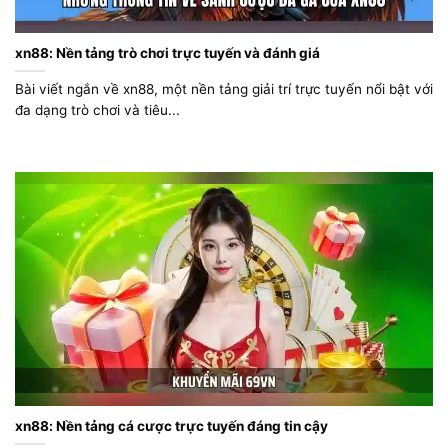
xn88: Nền tảng trò chơi trực tuyến và đánh giá
Bài viết ngắn về xn88, một nền tảng giải trí trực tuyến nổi bật với
đa dạng trò chơi và tiêu...
xn88: Nền tảng cá cược trực tuyến đáng tin cậy