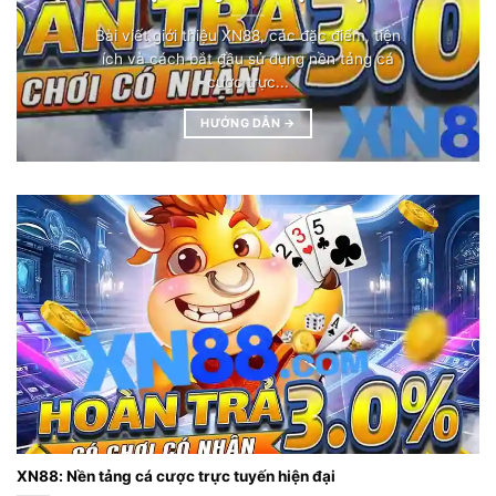
Bài viết giới thiệu XN88, các đặc điểm, tiện
ích và cách bắt đầu sử dụng nền tảng cá
cược trực...
HƯỚNG DẪN
→
XN88: Nền tảng cá cược trực tuyến hiện đại