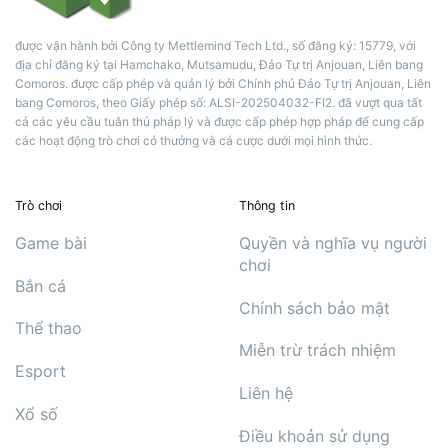
được vận hành bởi Công ty Mettlemind Tech Ltd., số đăng ký: 15779, với
địa chỉ đăng ký tại Hamchako, Mutsamudu, Đảo Tự trị Anjouan, Liên bang
Comoros. được cấp phép và quản lý bởi Chính phủ Đảo Tự trị Anjouan, Liên
bang Comoros, theo Giấy phép số: ALSI-202504032-FI2. đã vượt qua tất
cả các yêu cầu tuân thủ pháp lý và được cấp phép hợp pháp để cung cấp
các hoạt động trò chơi có thưởng và cá cược dưới mọi hình thức.
Trò chơi
Thông tin
Game bài
Quyền và nghĩa vụ người
chơi
Bắn cá
Chính sách bảo mật
Thể thao
Miễn trừ trách nhiệm
Esport
Liên hệ
Xổ số
Điều khoản sử dụng