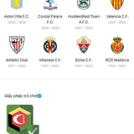
Aston Villa F.C.
Crystal Palace
Huddersfield Town
Valencia C.F.
F.C.
A.F.C.
2023 - 2024
2021 - 2022
2022 - 2023
2021 - 2023
Athletic Club
Villarreal C.F.
Elche C.F.
RCD Mallorca
2021 - 2022
2021 - 2022
2021 - 2022
2021 - 2022
Giấy phép trò chơi