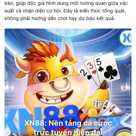
kèo, giúp độc giả hình dung mối tương quan giữa xác
suất và nhận diện cơ hội. Đây là kiến thức tổng quát,
không phải hướng dẫn chơi hay dự báo kết quả.
HƯỚNG DẪN
XN88: Nền tảng cá cược
trực tuyến hiện đại